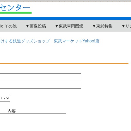
pic その他
▼画像投稿
▼東武車両図鑑
▼東武特集
▼リ
する鉄道グッズショップ 東武マーケットYahoo!店
内容