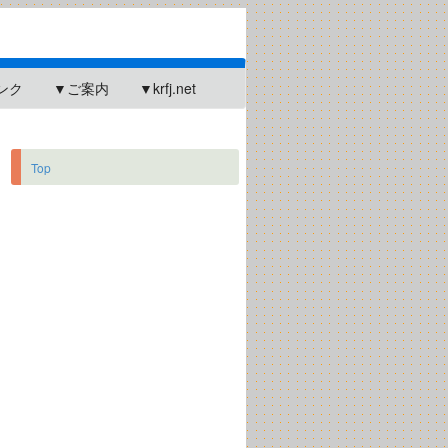
ンク
▼ご案内
▼krfj.net
Top