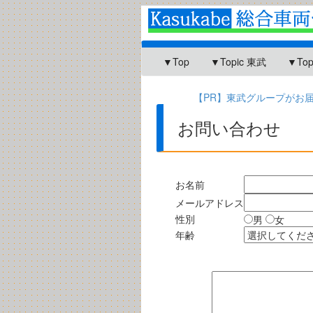
▼Top
▼Topic 東武
▼To
【PR】東武グループがお届け
お問い合わせ
お名前
メールアドレス
性別
男
女
年齢