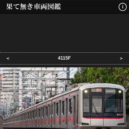
i
4115F
＜
＞