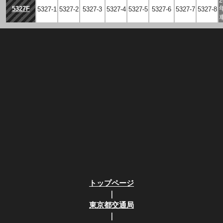
2
5327F
5327-1
5327-2
5327-3
5327-4
5327-5
5327-6
5327-7
5327-8
トップページ
｜
東京都交通局
｜