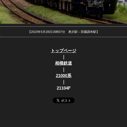
【2023年5月28日15時07分 奥沢駅～田園調布駅】
トップページ
｜
相模鉄道
｜
21000系
｜
21104F