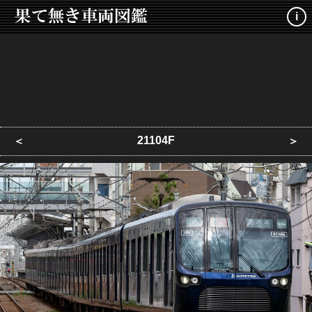
i
21104F
＜
＞