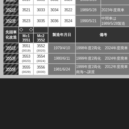
3521F
3521
3033
3034
3522
1989/5/28
2023年度廃車
中間車は
3523F
3523
3035
3036
3524
1990/5/21
1989/5/28製造
◇
◇
先頭車
製造年月日
備考
Mc1
Mc2
化改造
3551
3552
3551
3552
3551F
1979/4/10
1998年度2両化 2024年度廃車
(3019)
(3020)
3553
3554
3553F
1980/6/11
1999年度2両化 2024年度廃車
(3023)
(3024)
1999年度2両化 2012年度廃車
3555
3556
3555F
1981/6/24
南海へ譲渡
(3029)
(3030)