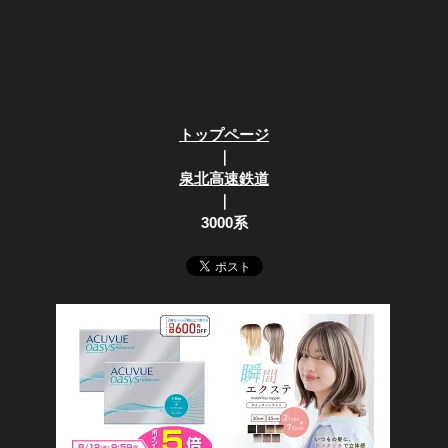
トップページ
｜
泉北高速鉄道
｜
3000系