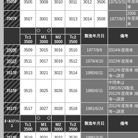
年度
3505F
3505
3009
3010
3011
3012
3506
1975/3/31
車
2006
年度
3507F
3507
3001
3002
3013
3014
3508
1977/8/3
車
◇
◇
製造年月日
備考
Tc1
M1
M2
Tc2
3500
3000
3000
3500
3509F
3509
3015
3016
3510
1977/8/9
2024年度廃車
3511F
3511
3017
3018
3512
1979/4/10
2023年度廃車
2012年度廃車 
3513F
3513
3021
3022
3514
1980/6/11
海へ譲渡
中間車は
1981/6/24製造
3515F
3515
3025
3026
3516
1980/6/11
2012年度廃車 
海へ譲渡
2012年度廃車 
3517F
3517
3027
3028
3518
1981/6/24
海へ譲渡
◇
◇
ｵｰﾙｽﾃﾝﾚ
製造年月日
備考
Tc1
M1
M2
Tc2
ｽ
3500
3000
3000
3500
3519F
3519
3031
3032
3520
1986/3/25