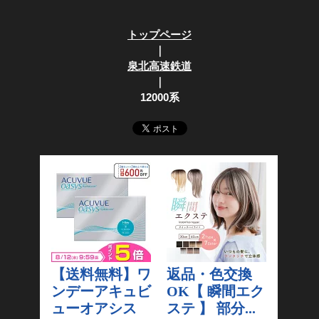
トップページ
｜
泉北高速鉄道
｜
12000系