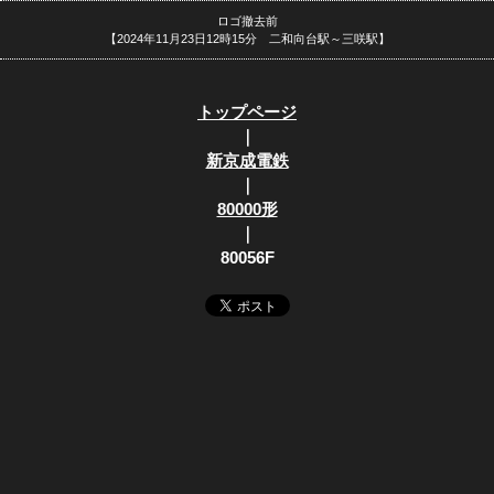
ロゴ撤去前
【2024年11月23日12時15分 二和向台駅～三咲駅】
トップページ
｜
新京成電鉄
｜
80000形
｜
80056F