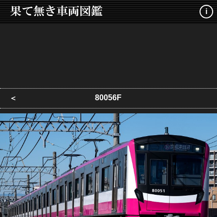
i
80056F
＜