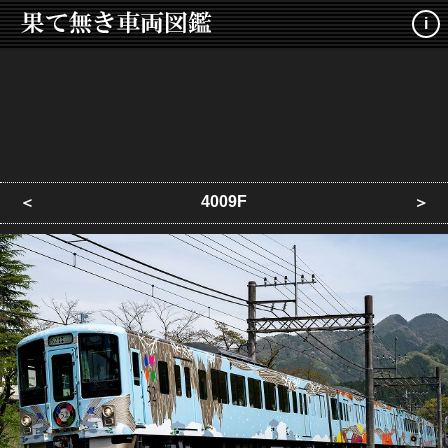
i
4009F
＜
＞