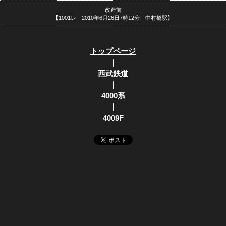
改造前
【1001レ 2010年6月26日7時12分 中村橋駅】
トップページ
｜
西武鉄道
｜
4000系
｜
4009F