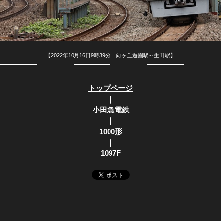
【2022年10月16日9時39分 向ヶ丘遊園駅～生田駅】
トップページ
｜
小田急電鉄
｜
1000形
｜
1097F