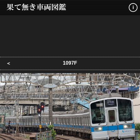
i
1097F
＜