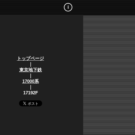
i
トップページ
｜
東京地下鉄
｜
17000系
｜
17192F