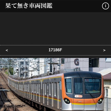
i
17186F
＜
＞