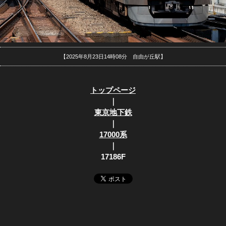
【2025年8月23日14時08分 自由が丘駅】
トップページ
｜
東京地下鉄
｜
17000系
｜
17186F