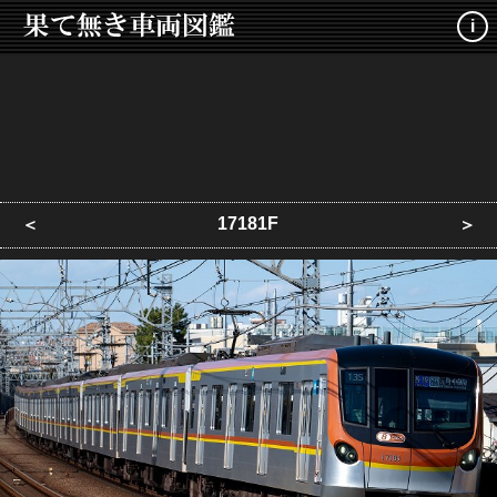
i
17181F
＜
＞