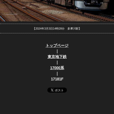
【2024年3月3日14時28分 多摩川駅】
トップページ
｜
東京地下鉄
｜
17000系
｜
17181F