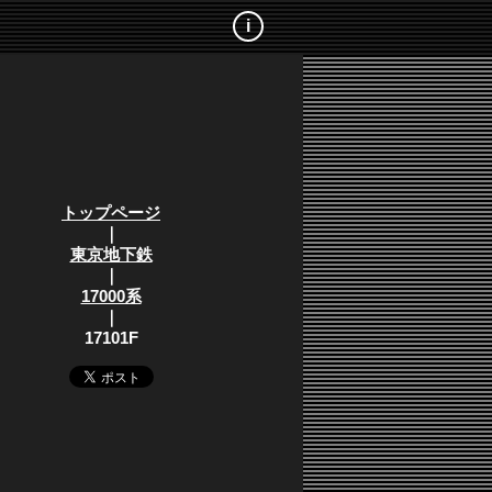
i
トップページ
｜
東京地下鉄
｜
17000系
｜
17101F