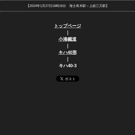
【2024年1月27日16時16分 海士有木駅～上総三又駅】
トップページ
｜
小湊鐵道
｜
キハ40形
｜
キハ40-3