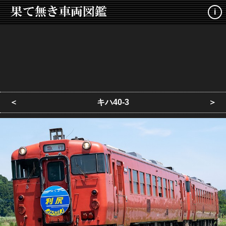
i
＜
キハ40-3
＞