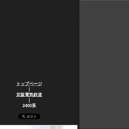
トップページ
｜
京阪電気鉄道
｜
2400系