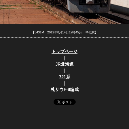
【3431M 2012年8月14日12時45分 琴似駅】
トップページ
｜
JR北海道
｜
721系
｜
札サウF-8編成