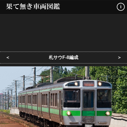
i
＜
札サウF-8編成
＞