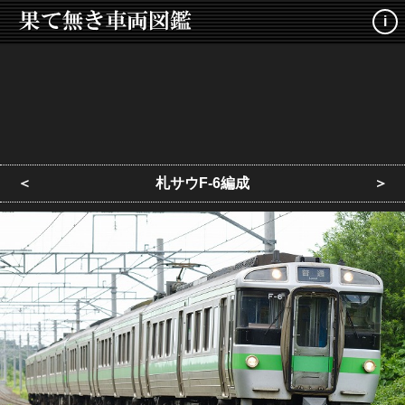
i
＜
札サウF-6編成
＞