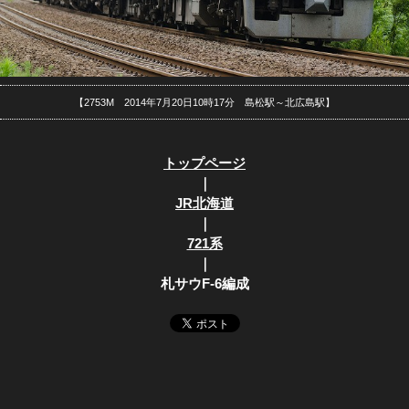
【2753M 2014年7月20日10時17分 島松駅～北広島駅】
トップページ
｜
JR北海道
｜
721系
｜
札サウF-6編成