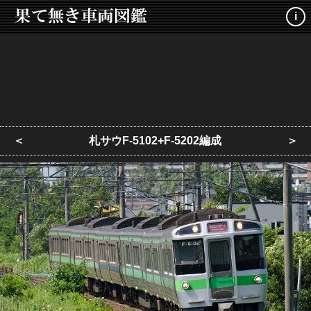
i
＜
札サウF-5102+F-5202編成
＞