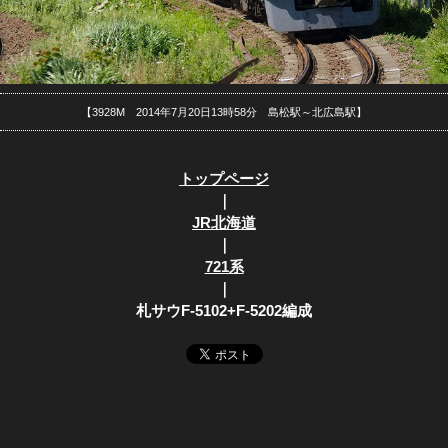
【3928M 2014年7月20日13時58分 島松駅～北広島駅】
トップページ
｜
JR北海道
｜
721系
｜
札サウF-5102+F-5202編成