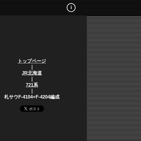
i
トップページ
｜
JR北海道
｜
721系
｜
札サウF-4104+F-4204編成