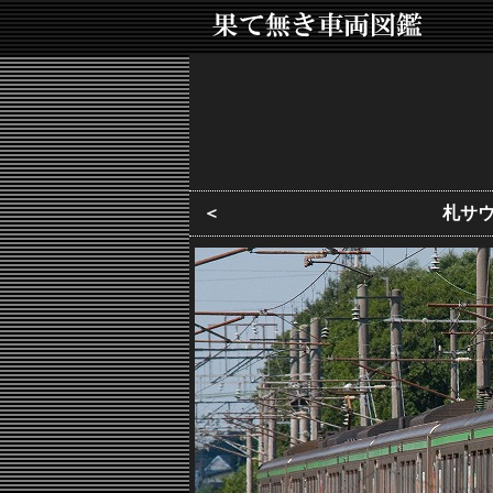
＜
札サウF