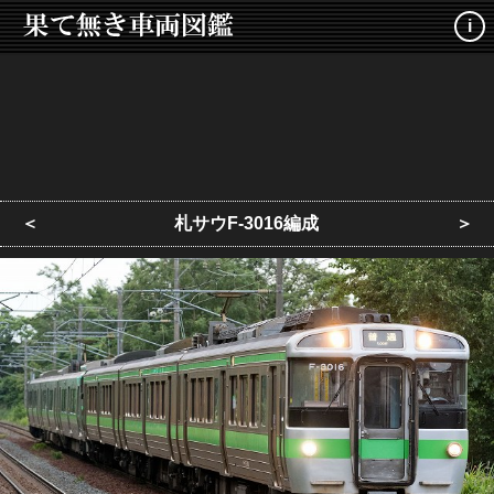
i
＜
札サウF-3016編成
＞