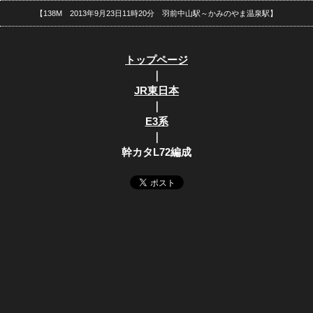
【138M 2013年9月23日11時20分 羽前中山駅～かみのやま温泉駅】
トップページ
｜
JR東日本
｜
E3系
｜
幹カタL72編成