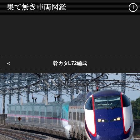
i
＜
幹カタL72編成