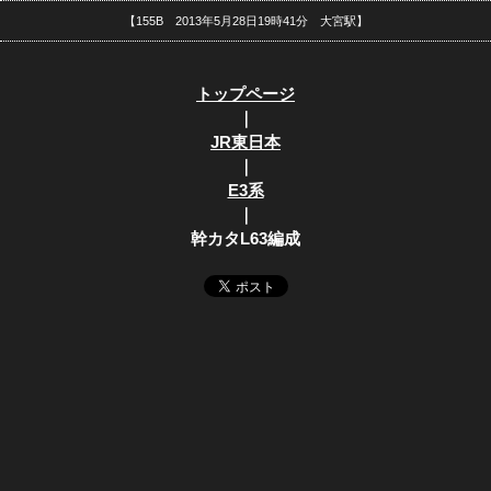
【155B 2013年5月28日19時41分 大宮駅】
トップページ
｜
JR東日本
｜
E3系
｜
幹カタL63編成