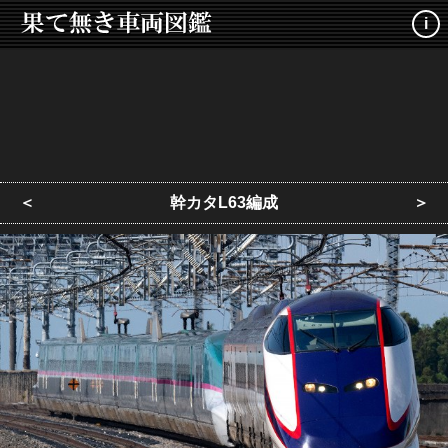
i
＜
幹カタL63編成
＞