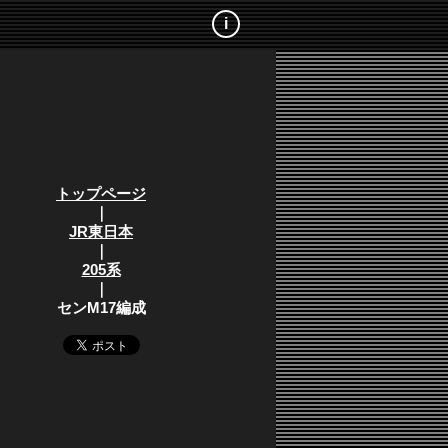
i
トップページ
｜
JR東日本
｜
205系
｜
センM17編成