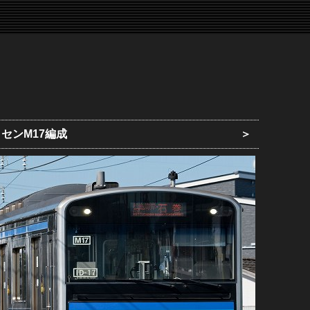
センM17編成
＞