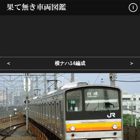
i
＜
横ナハ14編成
＞