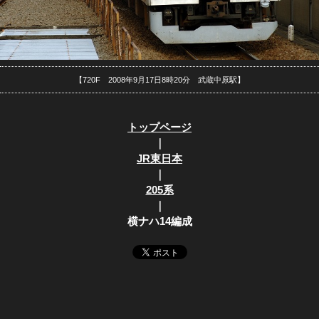
【720F 2008年9月17日8時20分 武蔵中原駅】
トップページ
｜
JR東日本
｜
205系
｜
横ナハ14編成