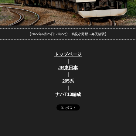
【2022年6月25日17時22分 鶴見小野駅～弁天橋駅】
トップページ
｜
JR東日本
｜
205系
｜
ナハT13編成