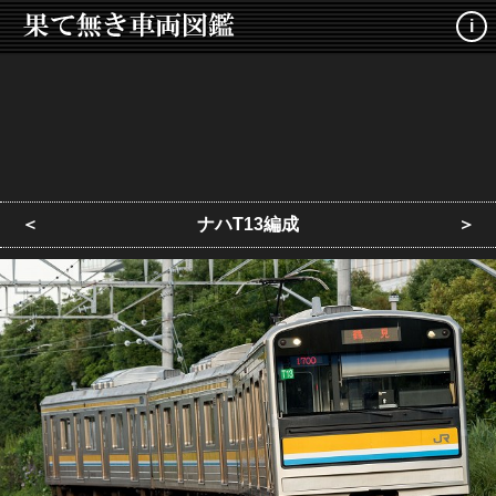
i
＜
ナハT13編成
＞