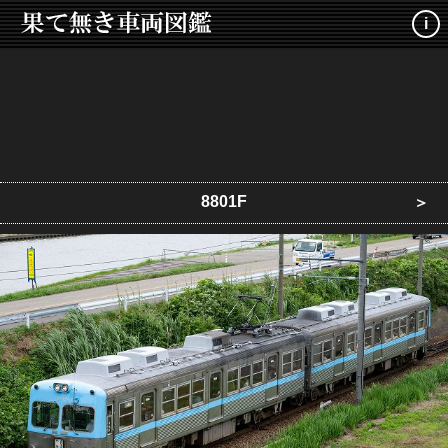
i
8801F
＞