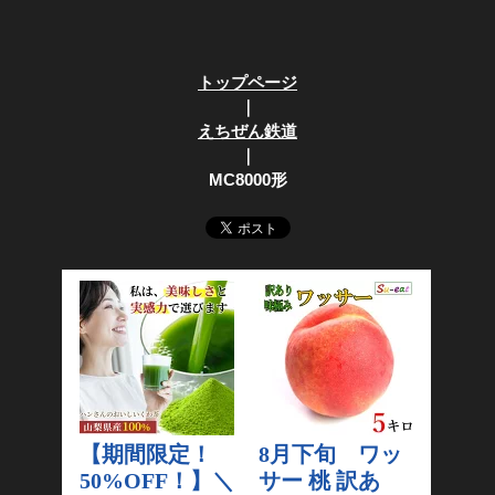
トップページ
｜
えちぜん鉄道
｜
MC8000形