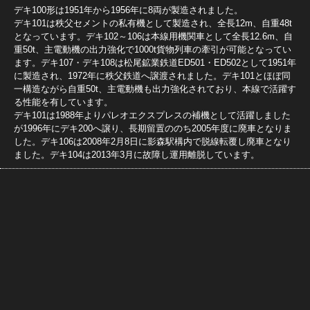
デキ100形は1951年から1956年に8両が製造されました。
デキ101は秩父セメントの私有機として製造され、全長12m、自重48t
となっています。デキ102～106は本線用機関車として全長12.6m、自
重50t、主電動機の出力強化で1000t貨物列車の牽引が可能となってい
ます。デキ107・デキ108は松尾鉱業鉄道ED501・ED502として1951年
に製造され、1972年に秩父鉄道へ譲渡されました。デキ101とほぼ同
一構造ながら自重50t、主電動機も出力強化されており、本線で活躍す
る性能を有しています。
デキ101は1988年よりパレオエクスプレスの補機として活躍しました
が1996年にデキ200へ譲り、長期留置ののち2005年度に廃車となりま
した。デキ106は2008年2月8日に影森駅構内で脱線転覆し廃車となり
ました。デキ104は2013年3月に故障し運用離脱しています。