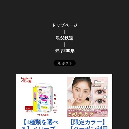
トップページ
｜
秩父鉄道
｜
デキ200形